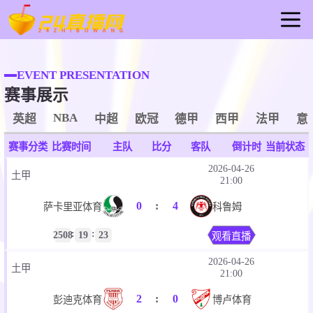
首页
足球直播
EVENT PRESENTATION
赛事展示
篮球直播
重要赛事
NBA
英超
中超
欧冠
德甲
西甲
法甲
意
资讯
赛事分类
比赛时间
主队
比分
客队
倒计时
当前状态
录像
2026-04-26
土甲
21:00
0
:
4
萨卡里亚体育
科鲁姆
:
:
2508
19
23
观看直播
2026-04-26
土甲
21:00
2
:
0
彭迪克体育
博卢体育